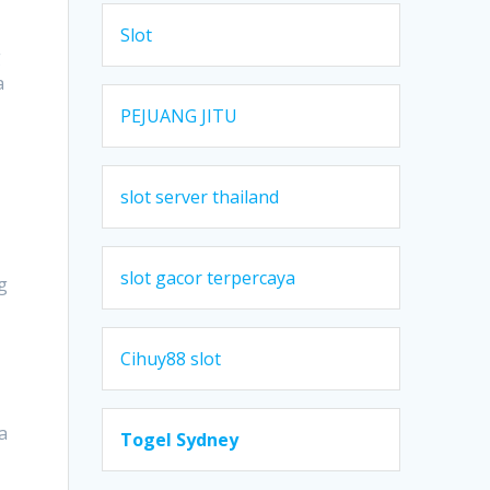
Slot
g
a
PEJUANG JITU
slot server thailand
slot gacor terpercaya
g
Cihuy88 slot
a
Togel Sydney