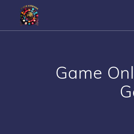
Skip
to
content
Game Onl
G