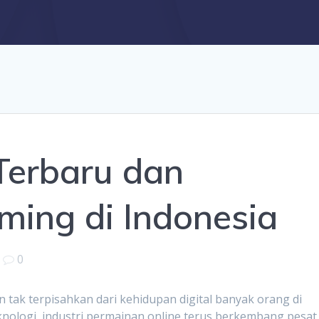
Terbaru dan
ing di Indonesia
|
0
n tak terpisahkan dari kehidupan digital banyak orang di
nologi, industri permainan online terus berkembang pesat