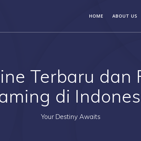
HOME
ABOUT US
ine Terbaru dan
aming di Indones
Your Destiny Awaits